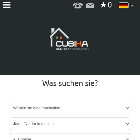
HOME
WER
WIR
SIND
SERVICES
VERKAUF
Was suchen sie?
MIETE
KONTAKT