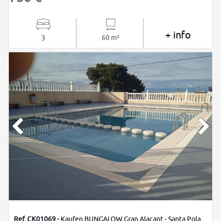
+ info
3
60 m²
Ref. CK01069 -
Kaufen BUNGALOW Gran Alacant - Santa Pola